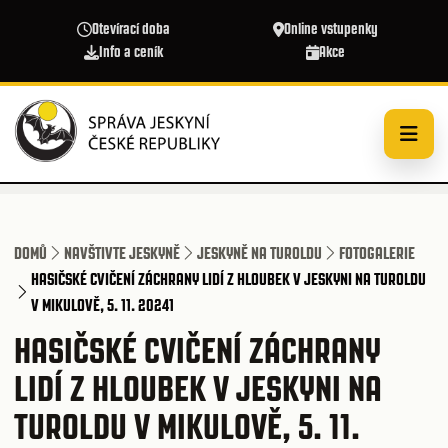
Přejít k hlavnímu obsahu
Otevírací doba
Online vstupenky
Info a ceník
Akce
DOMŮ
NAVŠTIVTE JESKYNĚ
JESKYNĚ NA TUROLDU
FOTOGALERIE
HASIČSKÉ CVIČENÍ ZÁCHRANY LIDÍ Z HLOUBEK V JESKYNI NA TUROLDU
V MIKULOVĚ, 5. 11. 20241
HASIČSKÉ CVIČENÍ ZÁCHRANY
LIDÍ Z HLOUBEK V JESKYNI NA
TUROLDU V MIKULOVĚ, 5. 11.