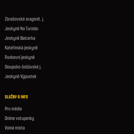
Zbrašovské aragonit. j.
Jeskyně Na Turoldu
Jeskyně Balcarka
Kateřinská jeskyně
Punkevní jeskyně
Sloupsko-šošůvské j.
Jeskyně Výpustek
SLUŽBY A INFO
Pro média
Online vstupenky
Volná místa