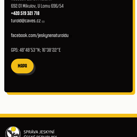
692 01 Mikulov, U Lomu 696/54
+420 519 321 718
turold@caves.cz
facebook.com/jeskynenaturoldu
GPS: 48°48′53″N; 16°38′22″E
MAPA