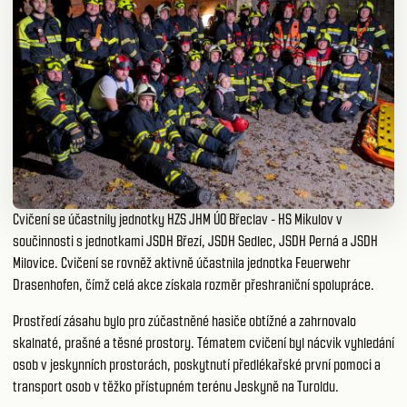
Cvičení se účastnily jednotky HZS JHM ÚO Břeclav - HS Mikulov v
součinnosti s jednotkami JSDH Březí, JSDH Sedlec, JSDH Perná a JSDH
Milovice. Cvičení se rovněž aktivně účastnila jednotka Feuerwehr
Drasenhofen, čímž celá akce získala rozměr přeshraniční spolupráce.
Prostředí zásahu bylo pro zúčastněné hasiče obtížné a zahrnovalo
skalnaté, prašné a těsné prostory. Tématem cvičení byl nácvik vyhledání
osob v jeskynních prostorách, poskytnutí předlékařské první pomoci a
transport osob v těžko přístupném terénu Jeskyně na Turoldu.