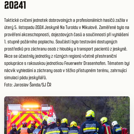
20241
Taktické cvičení jednotek dobrovolných a profesionálních hasičů zažila v
úterý 5. listopadu 2024
Jeskyně Na Turoldu
v Mikulově. Zaměřené bylo na
prověření akceschopnosti, dojezdových časů a součinnosti při vyhlášení
1. stupně požárního poplachu. Součástí bylo testování dostupných
prostředků pro záchranu osob z hloubky a transport pacientů z jeskyně.
Akce se účastnily jednotky z různých regionů včetně přeshraniční
spolupráce s rakouskou jednotkou Feuerwehr Drasenhofen. Tématem byl
nácvik vyhledání a záchrany osob v těžko přístupném terénu, zahrnující
simulaci pádu jeskyňářů.
Foto: Jaroslav Šanda/SJ ČR