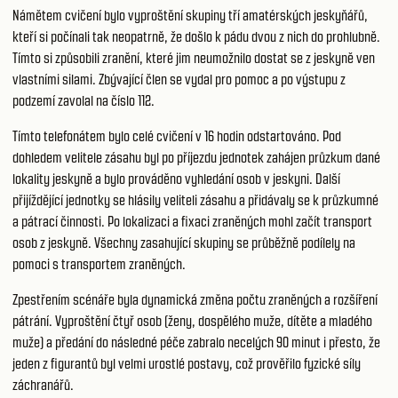
Námětem cvičení bylo vyproštění skupiny tří amatérských jeskyňářů,
kteří si počínali tak neopatrně, že došlo k pádu dvou z nich do prohlubně.
Tímto si způsobili zranění, které jim neumožnilo dostat se z jeskyně ven
vlastními silami. Zbývající člen se vydal pro pomoc a po výstupu z
podzemí zavolal na číslo 112.
Tímto telefonátem bylo celé cvičení v 16 hodin odstartováno. Pod
dohledem velitele zásahu byl po příjezdu jednotek zahájen průzkum dané
lokality jeskyně a bylo prováděno vyhledání osob v jeskyni. Další
přijíždějící jednotky se hlásily veliteli zásahu a přidávaly se k průzkumné
a pátrací činnosti. Po lokalizaci a fixaci zraněných mohl začít transport
osob z jeskyně. Všechny zasahující skupiny se průběžně podílely na
pomoci s transportem zraněných.
Zpestřením scénáře byla dynamická změna počtu zraněných a rozšíření
pátrání. Vyproštění čtyř osob (ženy, dospělého muže, dítěte a mladého
muže) a předání do následné péče zabralo necelých 90 minut i přesto, že
jeden z figurantů byl velmi urostlé postavy, což prověřilo fyzické síly
záchranářů.