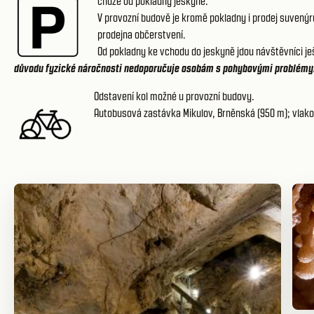
chůze od pokladny jeskyně.
V provozní budově je kromě pokladny i prodej suvenýr
prodejna občerstvení.
Od pokladny ke vchodu do jeskyně jdou návštěvníci je
důvodu fyzické náročnosti nedoporučuje osobám s pohybovými problémy
Odstavení kol možné u provozní budovy.
Autobusová zastávka Mikulov, Brněnská (950 m); vlako