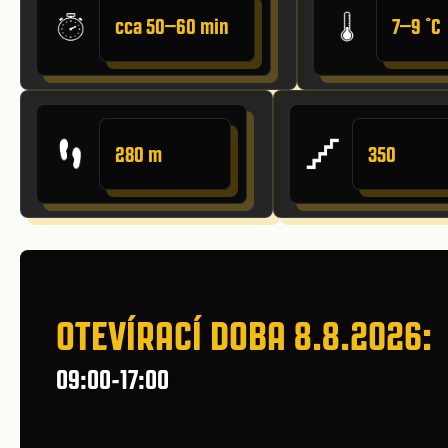
cca 50–60 min
7–9 ˚C
280 m
350
OTEVÍRACÍ DOBA 8.8.2026:
09:00-17:00