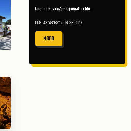
facebook.com/jeskynenaturoldu
GPS: 48°48′53″N; 16°38′22″E
MAPA