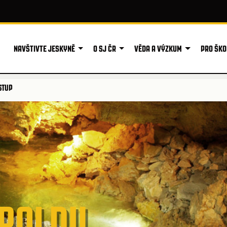
NAVŠTIVTE JESKYNĚ
O SJ ČR
VĚDA A VÝZKUM
PRO ŠKO
STUP
UROLDU