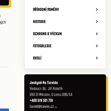
PŘÍRODNÍ POMĚRY
3
HISTORIE
ných
OCHRANA A VÝZKUM
FOTOGALERIE
OKOLÍ
Jeskyně Na Turoldu
Vedoucí: Bc. Jiří Kolařík
692 01 Mikulov, U Lomu 696/54
+420 519 321 718
turold@caves.cz