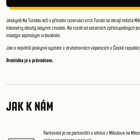
Jeskyně Na Turoldu leží v přírodní rezervaci vrch Turold na okraji města Miku
kilometry dlouhý labyrint chodeb. Na rozdíl od ostatních zpřístupněných j
mladým alpínským vrásněním.
Jde o největší jeskynní systém v druhohorních vápencích v České republice
Prohlídka je s průvodcem.
JAK K NÁM
Parkování je na
parkovišti u silnice z Mikulova na Milo