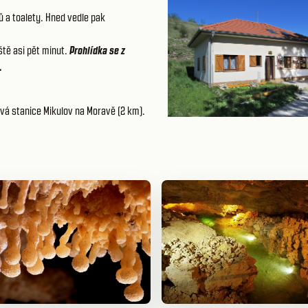
ů a toalety. Hned vedle pak
ště asi pět minut.
Prohlídka se z
.
vá stanice Mikulov na Moravě (2 km).