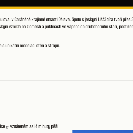
lova, v Chráněné krajinné oblasti Pálava. Spolu s jeskyní Liščí díra tvoří přes 
eskyní vznikla na zlomech a puklinách ve vápencích druhohorního stáří, postiže
 s unikátní modelací stěn a stropů.
vice
vzdáleném asi 4 minuty pěší