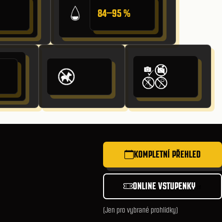
84–95 %
KOMPLETNÍ PŘEHLED
ONLINE VSTUPENKY
(Jen pro vybrané prohlídky)