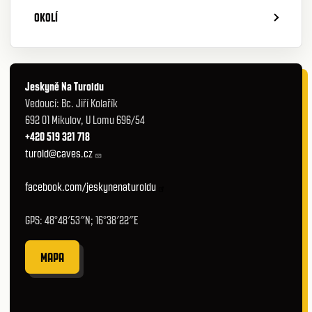
OKOLÍ
Jeskyně Na Turoldu
Vedoucí: Bc. Jiří Kolařík
692 01 Mikulov, U Lomu 696/54
+420 519 321 718
turold@caves.cz
facebook.com/jeskynenaturoldu
GPS: 48°48′53″N; 16°38′22″E
MAPA