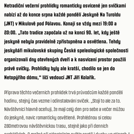
Netradiční
večerní prohlídky romanticky osvícené jen svíčkami
nabízí až do konce srpna každé pondělí
Jeskyně Na Turoldu
(JNT) v Mikulově pod Pálavou. Konají se vždy mezi 19:00 a
20:00. „Tato tradice započala už na konci 90. let, kdy ještě
jeskyně nebyla pravidelně zpřístupněna a osvětlena. Tehdy
jeskyňáři mikulovské skupiny České speleologické společnosti
organizovali dny otevřených dveří a k nasvícení prostor použili
právě svíčky. Prohlídky byly ale kratší, chodilo se jen do
Netopýřího dómu,“ líčí vedoucí JNT Jiří Kolařík.
Příprava těchto večerních prohlídek trvá průvodcům každé pondělí
hodinu, stejný čas vezme i odinstalování svíček. „Stojí to ale za to.
Návštěvníci hlavně oceňují, že mají celý den pro sebe a večer můžou
do jeskyně, navíc romanticky osvětlené. Prohlédnou si celou
280metrovou návštěvnickou trasu, stejně jako při denních