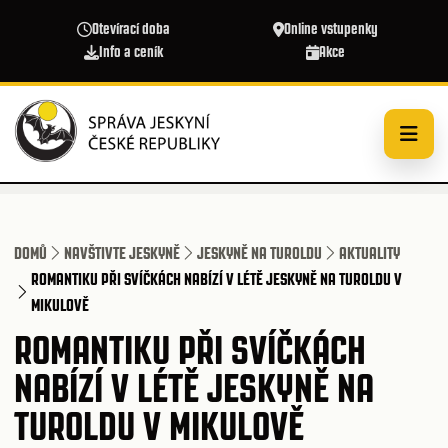
Přejít k hlavnímu obsahu
Otevírací doba
Online vstupenky
Info a ceník
Akce
DOMŮ
NAVŠTIVTE JESKYNĚ
JESKYNĚ NA TUROLDU
AKTUALITY
ROMANTIKU PŘI SVÍČKÁCH NABÍZÍ V LÉTĚ JESKYNĚ NA TUROLDU V
MIKULOVĚ
ROMANTIKU PŘI SVÍČKÁCH
NABÍZÍ V LÉTĚ JESKYNĚ NA
TUROLDU V MIKULOVĚ