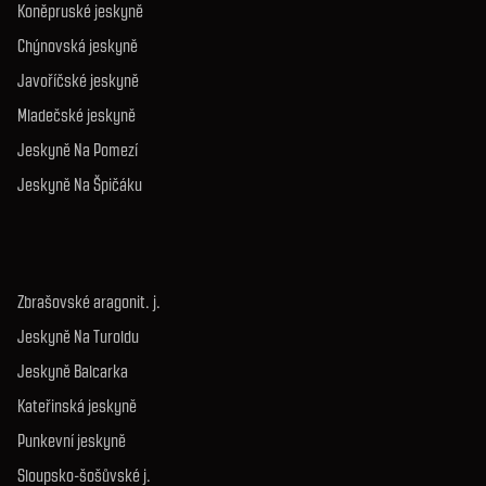
Koněpruské jeskyně
Chýnovská jeskyně
Javoříčské jeskyně
Mladečské jeskyně
Jeskyně Na Pomezí
Jeskyně Na Špičáku
Zbrašovské aragonit. j.
Jeskyně Na Turoldu
Jeskyně Balcarka
Kateřinská jeskyně
Punkevní jeskyně
Sloupsko-šošůvské j.