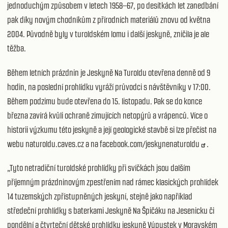
jednoduchým způsobem v letech 1958–67, po desítkách let zanedbání
pak díky novým chodníkům z přírodních materiálů znovu od května
2004. Původně byly v turoldském lomu i další jeskyně, zničila je ale
těžba.
Během letních prázdnin je Jeskyně Na Turoldu otevřena denně od 9
hodin, na poslední prohlídku vyráží průvodci s návštěvníky v 17:00.
Během podzimu bude otevřena do 15. listopadu. Pak se do konce
března zavírá kvůli ochraně zimujících netopýrů a vrápenců. Více o
historii výzkumu této jeskyně a její geologické stavbě si lze přečíst na
webu naturoldu.caves.cz a na
facebook.com/jeskynenaturoldu
.
„Tyto netradiční turoldské prohlídky při svíčkách jsou dalším
příjemným prázdninovým zpestřením nad rámec klasických prohlídek
14 tuzemských zpřístupněných jeskyní, stejně jako například
středeční prohlídky s baterkami Jeskyně Na Špičáku na Jesenicku či
pondělní a čtvrteční dětské prohlídky jeskyně Výpustek v Moravském