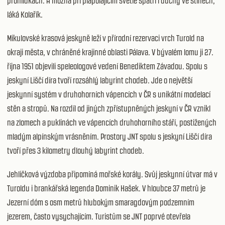
prohlídkách. A možná při plápolajícím světle spatří i duchy ve stínech,“
láká Kolařík.
Mikulovské krasová jeskyně leží v přírodní rezervaci vrch Turold na
okraji města, v chráněné krajinné oblasti Pálava. V bývalém lomu ji 27.
října 1951 objevili speleologové vedení Benediktem Závadou. Spolu s
jeskyní Liščí díra tvoří rozsáhlý labyrint chodeb. Jde o největší
jeskynní systém v druhohorních vápencích v ČR s unikátní modelací
stěn a stropů. Na rozdíl od jiných zpřístupněných jeskyní v ČR vznikl
na zlomech a puklinách ve vápencích druhohorního stáří, postižených
mladým alpínským vrásněním. Prostory JNT spolu s jeskyní Liščí díra
tvoří přes 3 kilometry dlouhý labyrint chodeb.
Jehličková výzdoba připomíná mořské korály. Svůj jeskynní útvar má v
Turoldu i brankářská legenda Dominik Hašek. V hloubce 37 metrů je
Jezerní dóm s osm metrů hlubokým smaragdovým podzemním
jezerem, často vysychajícím. Turistům se JNT poprvé otevřela