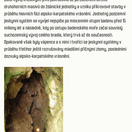
druhohorních masivů do ždánické jednotky a vzniku příkrovové stavby v
průběhu hlavních fází alpsko-karpatského vrásnění. Jednotný podzemní
jeskynní systém se vyvíjel nejspíše po miocenním stupni badenu před 15
miliony let a následně, kdy po ústupu badenského moře začal souvislý
suchozemský vývoj celého bradla, který trvá až do současnosti.
Opakovaně však byly vápence a s nimi i tvořící se jeskynní systémy v
průběhu třetihor ještě rozrušovány mladšími příčnými zlomy, posledními
dozvuky alpsko-karpatského vrásnění.