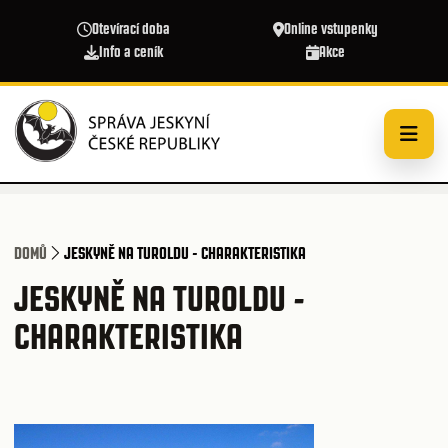
Přejít k hlavnímu obsahu
Otevírací doba
Online vstupenky
Info a ceník
Akce
DOMŮ
JESKYNĚ NA TUROLDU - CHARAKTERISTIKA
JESKYNĚ NA TUROLDU -
CHARAKTERISTIKA