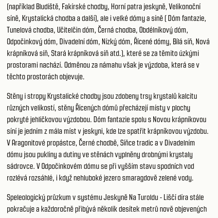
(například Bludiště, Fakírské chodby, Horní patra jeskyně, Velikonoční
síně, Krystalická chodba a další), ale i velké dómy a síně ( Dóm fantazie,
Tunelová chodba, Učitelčin dóm, Černá chodba, Obdélníkový dóm,
Odpočinkový dóm, Divadelní dóm, Nízký dóm, Řícené dómy, Bílá síň, Nová
krápníková síň, Stará krápníková síň atd.), které se za těmito úzkými
prostorami nachází. Odměnou za námahu však je výzdoba, která se v
těchto prostorách objevuje.
Stěny i stropy Krystalické chodby jsou zdobeny trsy krystalů kalcitu
různých velikostí, stěny Řícených dómů přecházejí místy v plochy
pokryté jehličkovou výzdobou. Dóm fantazie spolu s Novou krápníkovou
síní je jedním z mála míst v jeskyni, kde lze spatřit krápníkovou výzdobu.
V Aragonitové propástce, Černé chodbě, Síňce tradic a v Divadelním
dómu jsou pukliny a dutiny ve stěnách vyplněny drobnými krystaly
sádrovce. V Odpočinkovém dómu se při vyšším stavu spodních vod
rozlévá rozsáhlé, i když nehluboké jezero smaragdově zelené vody.
Speleologický průzkum v systému Jeskyně Na Turoldu - Liščí díra stále
pokračuje a každoročně přibývá několik desítek metrů nově objevených