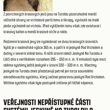
Z povrchových krasových jevů jsou na Turoldu pozoruhodné menší
věžovité útvary ve vrcholové partii lomu a škrapy, vyvinuté na malé
ploše východně od vrcholu. Před vytěžením lomu však zde existoval i
krasový kaňon a menší krasové strže a rokle.
Podzemní krasové jevy lze vysledovat ve dvou krasových úrovních.
Vyšší je v nadmořské výšce 365 m, a patří k ní jeskyně Pod Vrcholem a
dutiny v severní stěně lomu. K nižší úrovni náleží Jeskyně Na Turoldu a
Liščí díra s vertikálním rozsahem 295 – 250 m n. m. V minulosti byla mezi
oběma systémy ještě jeskyně v úrovni 330 – 320 m n. m. Všechny
jeskyně na Turoldu dnes představují patrně jen torza souvislého
odvodňovacího systému, který začínal ponorovou jeskyní Pod Vrcholem.
Většina systému však byla postupně zničena při těžbě vápence.
VEŘEJNOSTI NEPŘÍSTUPNÉ ČÁSTI