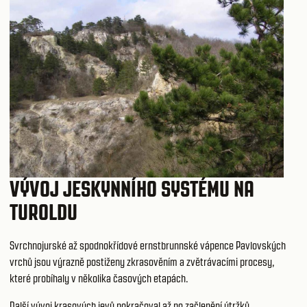
VÝVOJ JESKYNNÍHO SYSTÉMU NA
TUROLDU
Svrchnojurské až spodnokřídové ernstbrunnské vápence Pavlovských
vrchů jsou výrazně postiženy zkrasověním a zvětrávacími procesy,
které probíhaly v několika časových etapách.
Další vývoj krasových jevů pokračoval až po začlenění útržků