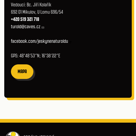
Vedoucí: Bc. Jiří Kolařík
692 01 Mikulov, U Lomu 696/54
+420 519 321 718
turold@caves.cz
facebook.com/jeskynenaturoldu
GPS: 48°48′53″N; 16°38′22″E
MAPA