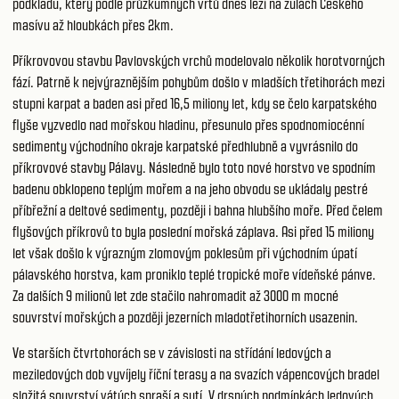
podkladu, který podle průzkumných vrtů dnes leží na žulách Českého
masívu až hloubkách přes 2km.
Příkrovovou stavbu Pavlovských vrchů modelovalo několik horotvorných
fází. Patrně k nejvýraznějším pohybům došlo v mladších třetihorách mezi
stupni karpat a baden asi před 16,5 miliony let, kdy se čelo karpatského
flyše vyzvedlo nad mořskou hladinu, přesunulo přes spodnomiocénní
sedimenty východního okraje karpatské předhlubně a vyvrásnilo do
příkrovové stavby Pálavy. Následně bylo toto nové horstvo ve spodním
badenu obklopeno teplým mořem a na jeho obvodu se ukládaly pestré
příbřežní a deltové sedimenty, později i bahna hlubšího moře. Před čelem
flyšových příkrovů to byla poslední mořská záplava. Asi před 15 miliony
let však došlo k výrazným zlomovým poklesům při východním úpatí
pálavského horstva, kam proniklo teplé tropické moře vídeňské pánve.
Za dalších 9 milionů let zde stačilo nahromadit až 3000 m mocné
souvrství mořských a později jezerních mladotřetihorních usazenin.
Ve starších čtvrtohorách se v závislosti na střídání ledových a
meziledových dob vyvíjely říční terasy a na svazích vápencových bradel
složitá souvrství vátých spraší a sutí. V drsných podmínkách ledových