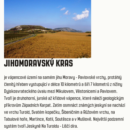
JIHOMORAVSKÝ KRAS
je vápencové území na samém jihu Moravy - Pavlovské vrchy, protáhlý
členitý hřeben vystupující v délce 10 kilometrů a šíři 7 kilometrů z nížiny
Dyjskosvrateckého úvalu mezi Mikulovem, Věstonicemi a Pavlovem.
Tvoří je druhohorní, jurské až křídové vápence, které náleží geologickým
příkrovům Západních Karpat. Zatím osmnáct známých jeskyní se nachází
ve vrchu Turold, Svatém kopečku, Šibeničním a Růžovém vrchu, na
Tabulové hoře, Martince, Kotli, Soutěsce a v Mušlově. Největší podzemní
systém tvoří Jeskyně Na Turoldu - Liščí díra.