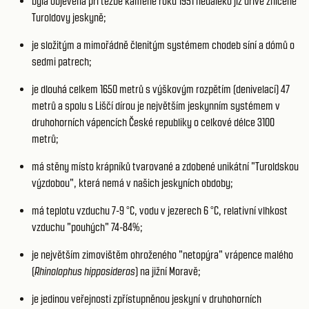
byla objevena při těžbě kamene roku 1951 nedaleko již dříve zničené
Turoldovy jeskyně;
je složitým a mimořádně členitým systémem chodeb síní a dómů o
sedmi patrech;
je dlouhá celkem 1650 metrů s výškovým rozpětím (denivelací) 47
metrů a spolu s Liščí dírou je největším jeskynním systémem v
druhohorních vápencích České republiky o celkové délce 3100
metrů;
má stěny místo krápníků tvarované a zdobené unikátní "Turoldskou
výzdobou", která nemá v našich jeskyních obdoby;
má teplotu vzduchu 7-9 °C, vodu v jezerech 6 °C, relativní vlhkost
vzduchu "pouhých" 74-84%;
je největším zimovištěm ohroženého "netopýra" vrápence malého
(
Rhinolophus hipposideros
) na jižní Moravě;
je jedinou veřejnosti zpřístupněnou jeskyní v druhohorních