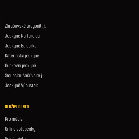
Zbrašovské aragonit. j.
Jeskyně Na Turoldu
Jeskyně Balcarka
Kateřinská jeskyně
Punkevní jeskyně
Sloupsko-šošůvské j.
Jeskyně Výpustek
SLUŽBY A INFO
Pro média
Online vstupenky
Volná místa