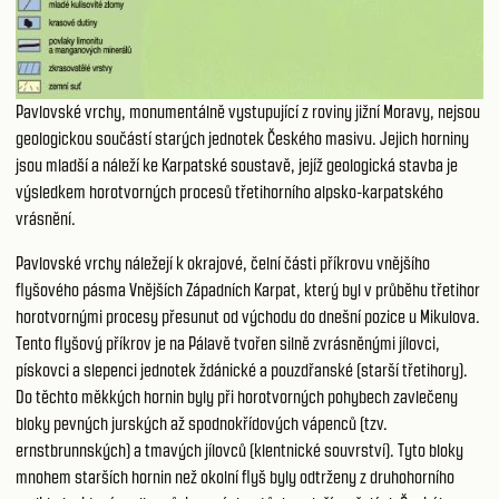
Pavlovské vrchy, monumentálně vystupující z roviny jižní Moravy, nejsou
geologickou součástí starých jednotek Českého masivu. Jejich horniny
jsou mladší a náleží ke Karpatské soustavě, jejíž geologická stavba je
výsledkem horotvorných procesů třetihorního alpsko-karpatského
vrásnění.
Pavlovské vrchy náležejí k okrajové, čelní části příkrovu vnějšího
flyšového pásma Vnějších Západních Karpat, který byl v průběhu třetihor
horotvornými procesy přesunut od východu do dnešní pozice u Mikulova.
Tento flyšový příkrov je na Pálavě tvořen silně zvrásněnými jílovci,
pískovci a slepenci jednotek ždánické a pouzdřanské (starší třetihory).
Do těchto měkkých hornin byly při horotvorných pohybech zavlečeny
bloky pevných jurských až spodnokřídových vápenců (tzv.
ernstbrunnských) a tmavých jílovců (klentnické souvrství). Tyto bloky
mnohem starších hornin než okolní flyš byly odtrženy z druhohorního