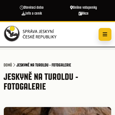
Přejít k hlavnímu obsahu
Otevírací doba
Online vstupenky
Info a ceník
Akce
DOMŮ
JESKYNĚ NA TUROLDU - FOTOGALERIE
JESKYNĚ NA TUROLDU -
FOTOGALERIE