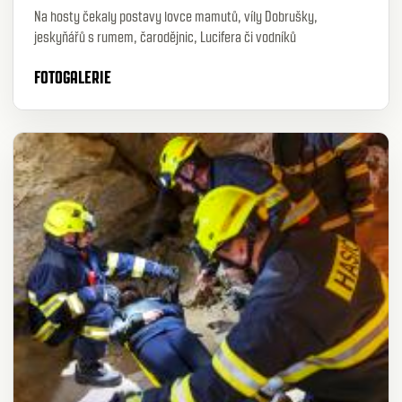
Na hosty čekaly postavy lovce mamutů, víly Dobrušky,
jeskyňářů s rumem, čarodějnic, Lucifera či vodníků
FOTOGALERIE