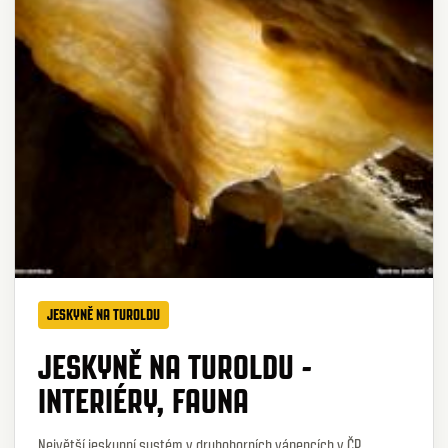
JESKYNĚ NA TUROLDU
JESKYNĚ NA TUROLDU -
INTERIÉRY, FAUNA
Největší jeskynní systém v druhohorních vápencích v ČR