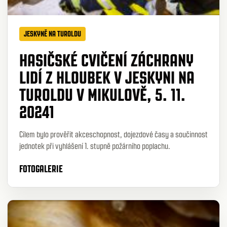
JESKYNĚ NA TUROLDU
HASIČSKÉ CVIČENÍ ZÁCHRANY
LIDÍ Z HLOUBEK V JESKYNI NA
TUROLDU V MIKULOVĚ, 5. 11.
20241
Cílem bylo prověřit akceschopnost, dojezdové časy a součinnost
jednotek při vyhlášení 1. stupně požárního poplachu.
FOTOGALERIE