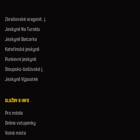
Zbrašovské aragonit. j.
Jeskyně Na Turoldu
Jeskyně Balcarka
Kateřinská jeskyně
Punkevní jeskyně
Sloupsko-šošůvské j.
Jeskyně Výpustek
SLUŽBY A INFO
Pro média
Online vstupenky
Volná místa