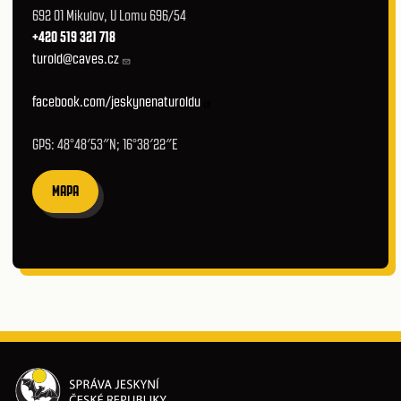
692 01 Mikulov, U Lomu 696/54
+420 519 321 718
turold@caves.cz
facebook.com/jeskynenaturoldu
GPS: 48°48′53″N; 16°38′22″E
MAPA