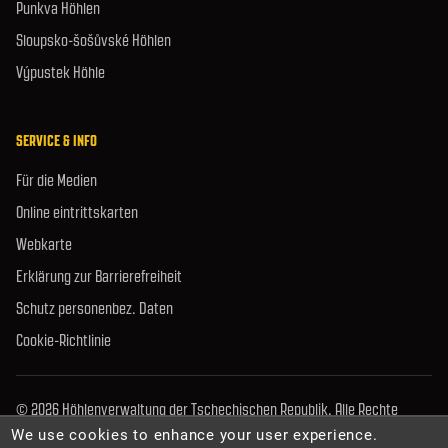
Punkva Höhlen
Sloupsko-šošůvské Höhlen
Výpustek Höhle
SERVICE & INFO
Für die Medien
Online eintrittskarten
Webkarte
Erklärung zur Barrierefreiheit
Schutz personenbez. Daten
Cookie-Richtlinie
© 2026 Höhlenverwaltung der Tschechischen Republik. Alle Rechte
vorbehalten.
We use cookies to enhance your user experience.