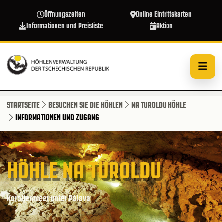
Direkt zum Inhalt
Öffnungszeiten
Online Eintrittskarten
Informationen und Preisliste
Aktion
STARTSEITE
BESUCHEN SIE DIE HÖHLEN
NA TUROLDU HÖHLE
INFORMATIONEN UND ZUGANG
HÖHLE NA TUROLDU
Korallenmeer unter Pálava