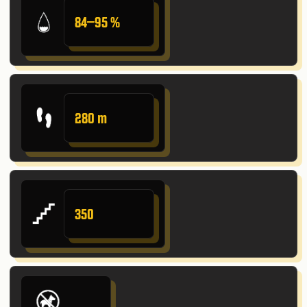
84–95 %
280 m
350