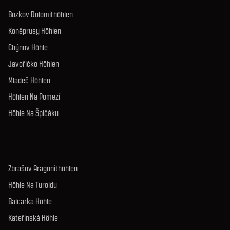
Bozkov Dolomithöhlen
Koněprusy Höhlen
Chýnov Höhle
Javoříčko Höhlen
Mladeč Höhlen
Höhlen Na Pomezí
Höhle Na Špičáku
Zbrašov Aragonithöhlen
Höhle Na Turoldu
Balcarka Höhle
Kateřinská Höhle