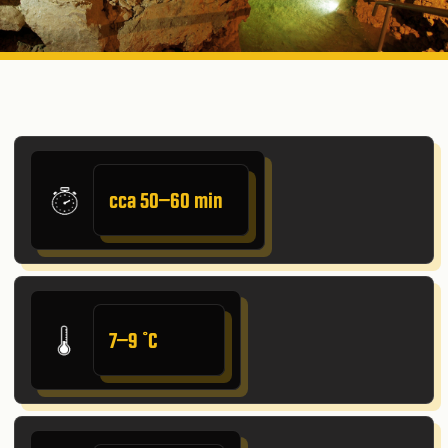
cca 50–60 min
7–9 ˚C