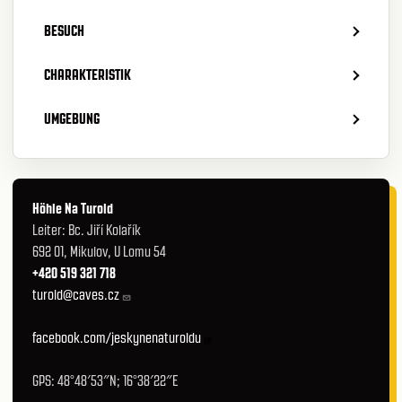
BESUCH
CHARAKTERISTIK
UMGEBUNG
Höhle Na Turold
Leiter: Bc. Jiří Kolařík
692 01, Mikulov, U Lomu 54
+420 519 321 718
turold@caves.cz
facebook.com/jeskynenaturoldu
GPS: 48°48′53″N; 16°38′22″E