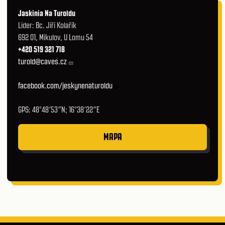
Jaskinia Na Turoldu
Lider: Bc. Jiří Kolařík
692 01, Mikulov, U Lomu 54
+420 519 321 718
turold@caves.cz
facebook.com/jeskynenaturoldu
GPS: 48°48′53″N; 16°38′22″E
MAPA