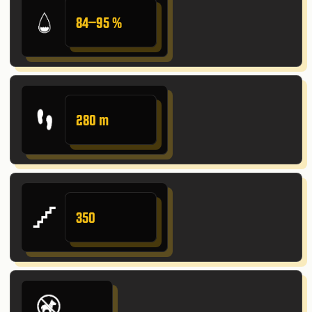
84–95 %
280 m
350