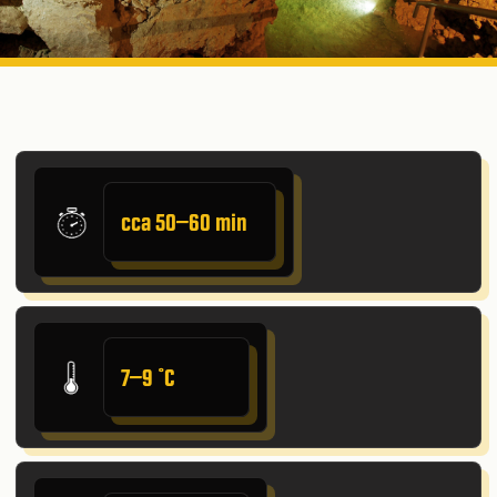
cca 50–60 min
7–9 ˚C