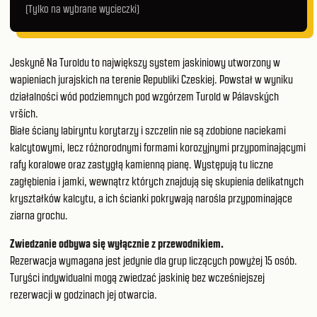
(Tylko na wybrane wycieczki)
Jeskyně Na Turoldu to największy system jaskiniowy utworzony w
wapieniach jurajskich na terenie Republiki Czeskiej. Powstał w wyniku
działalności wód podziemnych pod wzgórzem Turold w Pálavských
vrších.
Białe ściany labiryntu korytarzy i szczelin nie są zdobione naciekami
kalcytowymi, lecz różnorodnymi formami korozyjnymi przypominającymi
rafy koralowe oraz zastygłą kamienną pianę. Występują tu liczne
zagłębienia i jamki, wewnątrz których znajdują się skupienia delikatnych
kryształków kalcytu, a ich ścianki pokrywają narośla przypominające
ziarna grochu.
Zwiedzanie odbywa się wyłącznie z przewodnikiem.
Rezerwacja wymagana jest jedynie dla grup liczących powyżej 15 osób.
Turyści indywidualni mogą zwiedzać jaskinię bez wcześniejszej
rezerwacji w godzinach jej otwarcia.