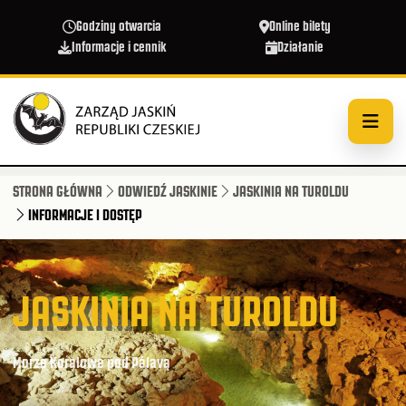
Przejdź do treści
Godziny otwarcia
Online bilety
Informacje i cennik
Działanie
STRONA GŁÓWNA
ODWIEDŹ JASKINIE
JASKINIA NA TUROLDU
INFORMACJE I DOSTĘP
JASKINIA NA TUROLDU
Morze Koralowe pod Pálavą